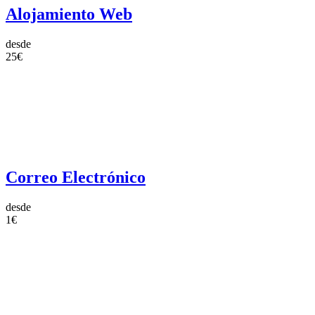
Alojamiento Web
desde
25€
Correo Electrónico
desde
1€