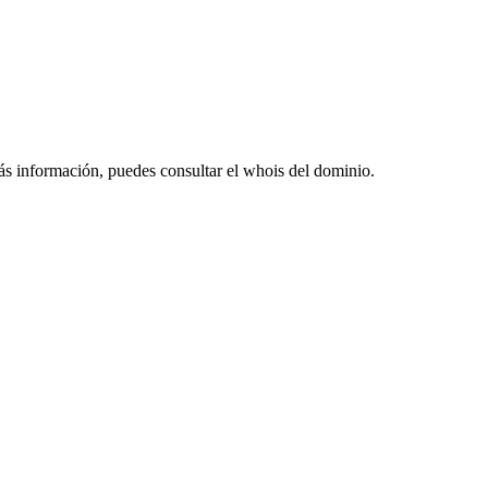
ás información, puedes consultar el whois del dominio.